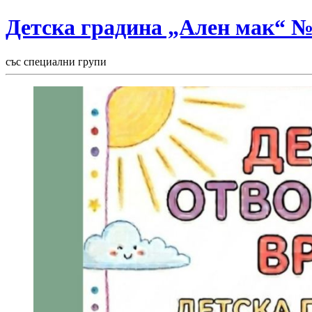
Детска градина „Ален мак“ 
със специални групи