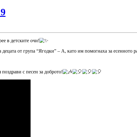
№9
ее в детските очи!
а децата от група “Ягодки” – А, като им помогнаха за есенното р
 поздрави с песен за доброто!