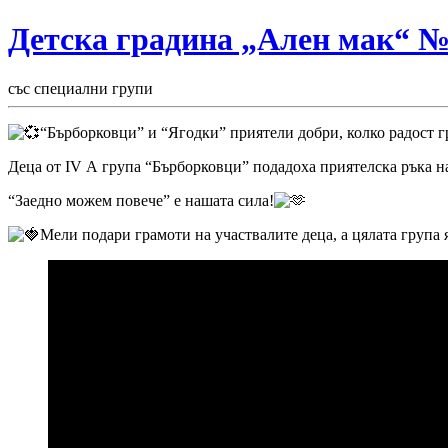
Детска градина „Ален мак“ 
със специални групи
“Бърборковци” и “Ягодки” приятели добри, колко радост гр
Деца от IV А група “Бърборковци” подадоха
приятелска ръка н
“Заедно можем повече” е нашата сила!
Мели подари грамоти на участвалите деца, а цялата група я