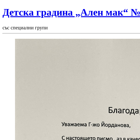
Детска градина „Ален мак“ 
със специални групи