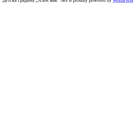
Детска градина „Ален мак“ №9 is proudly powered by
WordPress