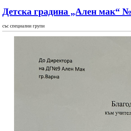
Детска градина „Ален мак“ 
със специални групи