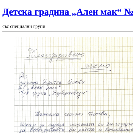
Детска градина „Ален мак“ 
със специални групи