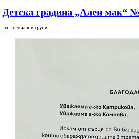
Детска градина „Ален мак“ 
със специални групи