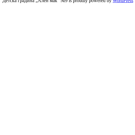
Детска градина „Ален мак“ №9 is proudly powered by
WordPress