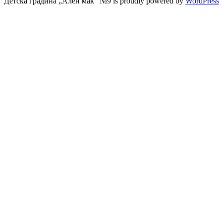
Детска градина „Ален мак“ №9 is proudly powered by
WordPress