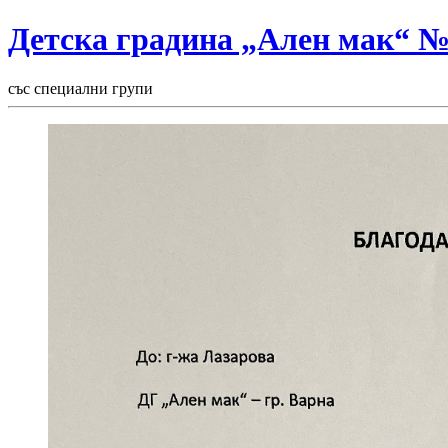
Детска градина „Ален мак“ 
със специални групи