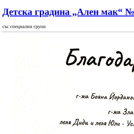
Детска градина „Ален мак“ 
със специални групи