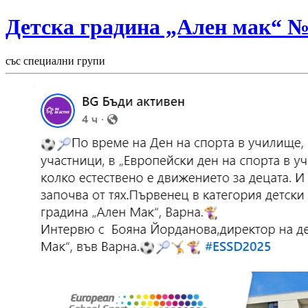
Детска градина „Ален мак“ 
със специални групи